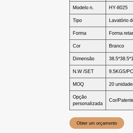
Modelo n.
HY-8025
Tipo
Lavatório 
Forma
Forma reta
Cor
Branco
Dimensão
38.5*38.5*
N.W /SET
9.5KGS/P
MOQ
20 unidade
Opção
Cor/Paten
personalizada
Obter um orçamento