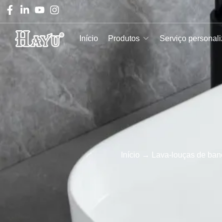
Início
Produtos
Serviço personal
Início
→
Lava-louças de ba