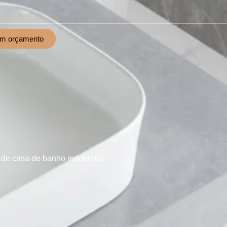
um orçamento
s de casa de banho modernos