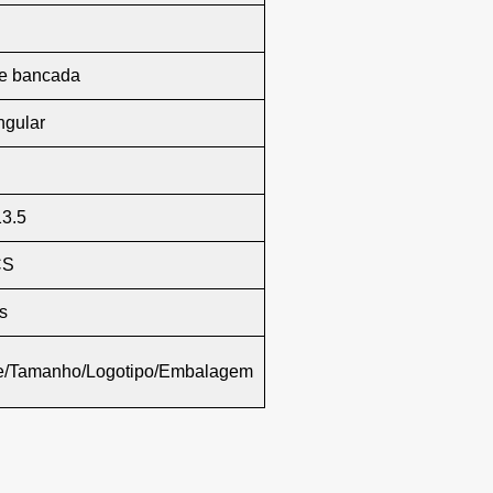
de bancada
ngular
13.5
CS
s
te/Tamanho/Logotipo/Embalagem