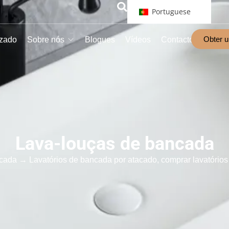
Portuguese
Obter 
izado
Sobre nós
Blogues
Vídeos
Contacto
Lava-louças de bancada
ncada
→ Lavatórios de bancada por atacado, comprar lavatório