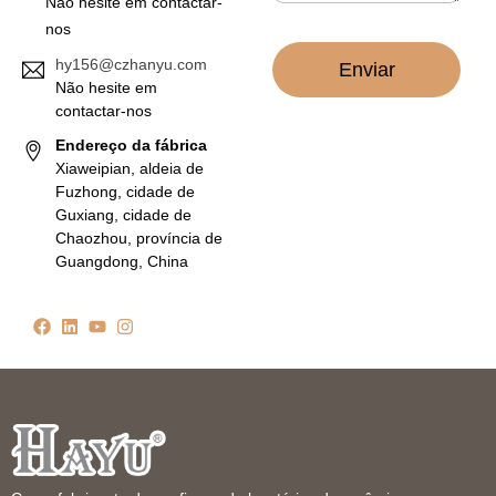
Não hesite em contactar-
o
nos
*
hy156@czhanyu.com
Enviar
Não hesite em
contactar-nos
Endereço da fábrica
Xiaweipian, aldeia de
Fuzhong, cidade de
Guxiang, cidade de
Chaozhou, província de
Guangdong, China