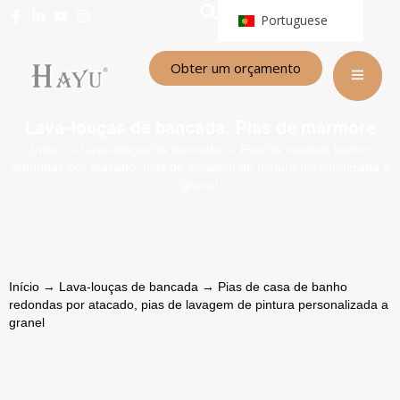
Portuguese
Obter um orçamento
Lava-louças de bancada
Pias de mármore
,
Início
→
Lava-louças de bancada
→ Pias de casa de banho
redondas por atacado, pias de lavagem de pintura personalizada a
granel
Início
→
Lava-louças de bancada
→ Pias de casa de banho
redondas por atacado, pias de lavagem de pintura personalizada a
granel