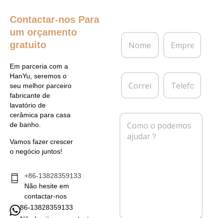
Contactar-nos
Para
um orçamento
N
E
gratuito
o
m
m
p
e
r
Em parceria com a
*
e
C
T
HanYu, seremos o
s
o
e
seu melhor parceiro
a
r
l
fabricante de
r
e
lavatório de
e
f
cerâmica para casa
M
i
o
de banho.
e
o
n
n
e
e
Vamos fazer crescer
s
l
o negócio juntos!
a
e
g
t
e
+86-13828359133
r
m
Não hesite em
ó
*
n
contactar-nos
i
86-13828359133
c