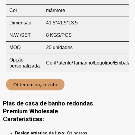
Cor
mármore
Dimensão
41.5*41.5*13.5
N.W /SET
8 KGS/PCS
MOQ
20 unidades
Opção
Cor/Patente/Tamanho/Logotipo/Embalag
personalizada
Obter um orçamento
Pias de casa de banho redondas
Premium Wholesale
Caraterísticas:
Design artístico de luxo:
Os nossos