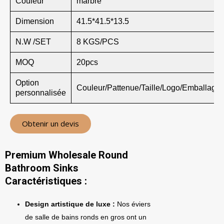
Couleur
marbre
Dimension
41.5*41.5*13.5
N.W /SET
8 KGS/PCS
MOQ
20pcs
Option
Couleur/Pattenue/Taille/Logo/Emballage
personnalisée
Obtenir un devis
Premium Wholesale Round
Bathroom Sinks
Caractéristiques :
Design artistique de luxe :
Nos éviers
de salle de bains ronds en gros ont un