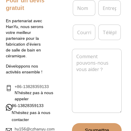
Pour un devis
N
E
gratuit
o
n
m
t
*
r
En partenariat avec
e
C
T
HanYu, nous serons
p
o
é
votre meilleur
r
u
l
partenaire pour la
i
r
é
fabrication d'éviers
s
r
p
de salle de bain en
M
e
i
h
céramique.
e
e
o
s
l
n
Développons nos
s
*
e
activités ensemble !
a
g
e
+86-13828359133
*
N'hésitez pas à nous
appeler
86-13828359133
N'hésitez pas à nous
contacter
hy156@czhanyu.com
Soumettre