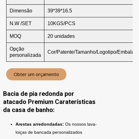
Dimensão
39*39*16.5
N.W /SET
10KGS/PCS
MOQ
20 unidades
Opção
Cor/Patente/Tamanho/Logotipo/Embalag
personalizada
Obter um orçamento
Bacia de pia redonda por
atacado Premium Caraterísticas
da casa de banho:
Arestas arredondadas:
Os nossos lava-
loiças de bancada personalizados