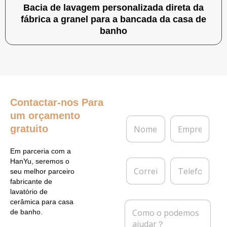
Bacia de lavagem personalizada direta da
fábrica a granel para a bancada da casa de
banho
Contactar-nos
Para
um orçamento
N
E
gratuito
o
m
m
p
e
r
Em parceria com a
*
e
C
T
HanYu, seremos o
s
o
e
seu melhor parceiro
a
r
l
fabricante de
r
e
lavatório de
e
f
cerâmica para casa
M
i
o
de banho.
e
o
n
n