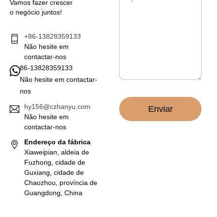
e
e
Vamos fazer crescer
s
l
o negócio juntos!
a
e
g
t
e
+86-13828359133
r
m
Não hesite em
ó
*
n
contactar-nos
i
86-13828359133
c
Não hesite em contactar-
o
nos
*
hy156@czhanyu.com
Enviar
Não hesite em
contactar-nos
Endereço da fábrica
Xiaweipian, aldeia de
Fuzhong, cidade de
Guxiang, cidade de
Chaozhou, província de
Guangdong, China