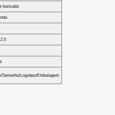
de bancada
onda
12.5
s
te/Tamanho/Logotipo/Embalagem