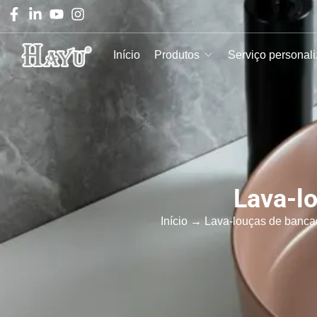
Início
Produtos
Serviço personal
Lava-l
Início
→
Lava-louças de banc