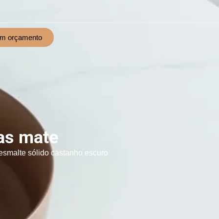
um orçamento
as mate
esmalte sólido castanho escuro