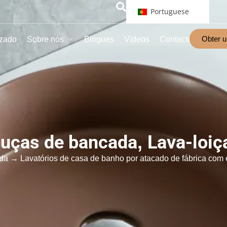
Portuguese
Obter 
izado
Sobre nós
Blogues
Vídeos
Contacto
ouças de bancada
,
Lava-loiç
ada
→ Lavatórios de casa de banho por atacado de fábrica com 