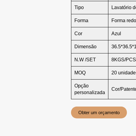
Tipo
Lavatório 
Forma
Forma red
Cor
Azul
Dimensão
36.5*36.5*
N.W /SET
8KGS/PCS
MOQ
20 unidade
Opção
Cor/Paten
personalizada
Obter um orçamento