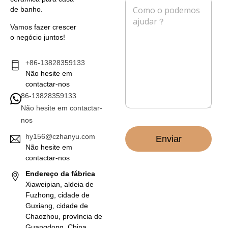
M
i
o
de banho.
e
o
n
n
e
e
Vamos fazer crescer
s
l
o negócio juntos!
a
e
g
t
e
+86-13828359133
r
m
Não hesite em
ó
*
n
contactar-nos
i
86-13828359133
c
Não hesite em contactar-
o
nos
*
hy156@czhanyu.com
Enviar
Não hesite em
contactar-nos
Endereço da fábrica
Xiaweipian, aldeia de
Fuzhong, cidade de
Guxiang, cidade de
Chaozhou, província de
Guangdong, China