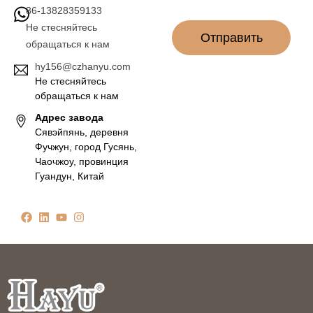
*
86-13828359133
Не стесняйтесь
Отправить
обращаться к нам
hy156@czhanyu.com
Не стесняйтесь
обращаться к нам
Адрес завода
Сявэйпянь, деревня
Фучжун, город Гусянь,
Чаочжоу, провинция
Гуандун, Китай