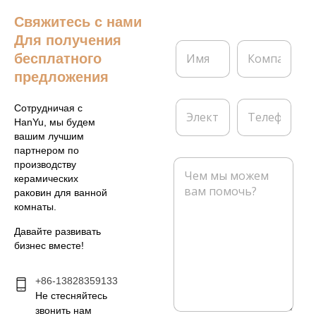
Свяжитесь с нами
Для получения
И
К
бесплатного
м
о
я
м
предложения
*
п
а
Э
Т
Сотрудничая с
н
л
е
HanYu, мы будем
и
е
л
вашим лучшим
я
к
е
партнером по
т
ф
С
производству
р
о
о
керамических
о
н
о
раковин для ванной
н
б
комнаты.
н
щ
а
е
Давайте развивать
я
н
бизнес вместе!
п
и
о
е
ч
+86-13828359133
*
т
Не стесняйтесь
а
звонить нам