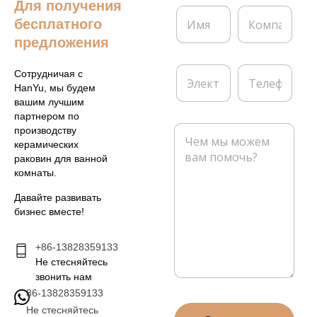
Для получения
И
К
бесплатного
м
о
я
м
предложения
*
п
а
Э
Т
Сотрудничая с
н
л
е
HanYu, мы будем
и
е
л
вашим лучшим
я
к
е
партнером по
т
ф
С
производству
р
о
о
керамических
о
н
о
раковин для ванной
н
б
комнаты.
н
щ
а
е
Давайте развивать
я
н
бизнес вместе!
п
и
о
е
ч
+86-13828359133
*
т
Не стесняйтесь
а
звонить нам
*
86-13828359133
Не стесняйтесь