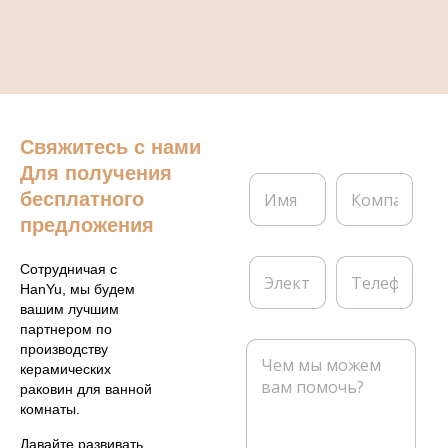
Свяжитесь с нами
Для получения
И
К
бесплатного
м
о
я
м
предложения
*
п
а
Э
Т
Сотрудничая с
н
л
е
HanYu, мы будем
и
е
л
вашим лучшим
я
к
е
партнером по
т
ф
С
производству
р
о
о
керамических
о
н
о
раковин для ванной
н
б
комнаты.
н
щ
а
е
Давайте развивать