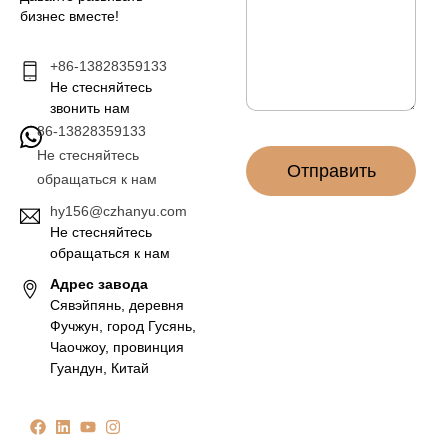
я
н
бизнес вместе!
п
и
о
е
ч
+86-13828359133
*
т
Не стесняйтесь
а
звонить нам
*
86-13828359133
Не стесняйтесь
Отправить
обращаться к нам
hy156@czhanyu.com
Не стесняйтесь
обращаться к нам
Адрес завода
Сявэйпянь, деревня
Фучжун, город Гусянь,
Чаочжоу, провинция
Гуандун, Китай