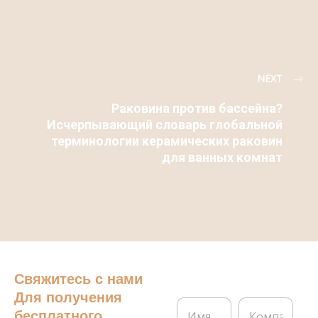
NEXT
Раковина против бассейна?
Исчерпывающий словарь глобальной
терминологии керамических раковин
для ванных комнат
Свяжитесь с нами
Для получения
И
К
бесплатного
м
о