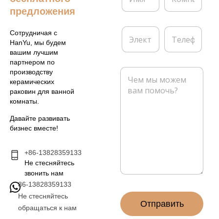
я
м
предложения
*
п
а
Э
Т
Сотрудничая с
н
л
е
HanYu, мы будем
и
е
л
вашим лучшим
я
к
е
партнером по
т
ф
С
производству
р
о
о
керамических
о
н
о
раковин для ванной
н
б
комнаты.
н
щ
а
е
Давайте развивать
я
н
бизнес вместе!
п
и
о
е
ч
+86-13828359133
*
т
Не стесняйтесь
а
звонить нам
*
86-13828359133
Не стесняйтесь
Отправить
обращаться к нам