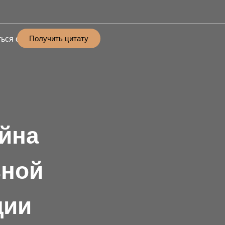
Получить цитату
ься с
йна
вной
ции