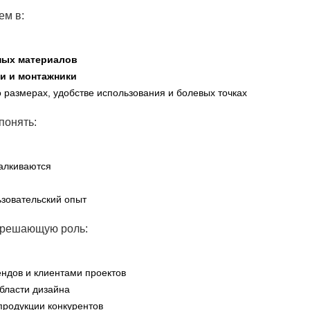
ем в:
ных материалов
и и монтажники
о размерах, удобстве использования и болевых точках
понять:
талкиваются
ьзовательский опыт
 решающую роль:
ндов и клиентами проектов
бласти дизайна
родукции конкурентов