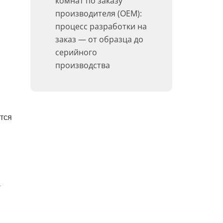
комнат по заказу
производителя (OEM):
процесс разработки на
заказ — от образца до
серийного
производства
тся
а