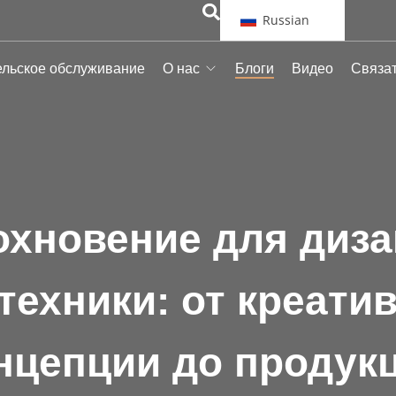
Russian
ельское обслуживание
О нас
Блоги
Видео
Связат
охновение для диза
техники: от креати
нцепции до продук