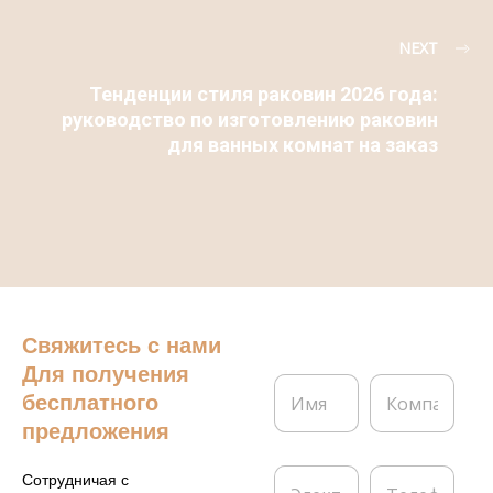
NEXT
Тенденции стиля раковин 2026 года:
руководство по изготовлению раковин
для ванных комнат на заказ
Свяжитесь с нами
Для получения
И
К
бесплатного
м
о
я
м
предложения
*
п
а
Э
Т
Сотрудничая с
н