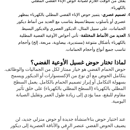
يقلل من الوقت اللازم لصيانة حوض الإناء الفضي المطلي
بالكهرباء.
تصميم عصري
- يتميز حوض الإناء الفضي المطلي بالكهرباء بمظهر
عصري أو بأسلوب بسيط/بسيط يتناسب مع العديد من أنماط ديكور
الحمامات، على سبيل المثال، الديكور العصري والديكور البسيط.
العديد من الأنماط المختلفة
- تأتي أحواض الأوعية الفضية المطلية
بالكهرباء بأشكال متنوعة (مستديرة، بيضاوية، مربعة، إلخ) وأحجام
تناسب جميع أنواع وأحجام الحمامات.
لماذا تختار حوض غسيل الأوعية الفضي؟
حوض الحمام الفضي هو خيار ممتاز لكل من الجماليات والوظائف.
يتكامل الحوض مع أي نوع من الإكسسوارات أو الديكور ويسمح
بسهولة التكامل أو إبراز تصميم الحمام بالكامل. يعمل السطح
المطلي بالكهرباء (السطح المطلي بالكهرباء) على خلق تأثير
مقاوم للبقع، مما يؤدي إلى زيادة طول العمر وتقليل الصيانة
اليومية.
عند اختيار حوض بناء/منشأة جديدة أو حوض منزلي جديد، لن
يضيف الحوض الفضي عنصر الرقي والأناقة العصرية إلى ديكور