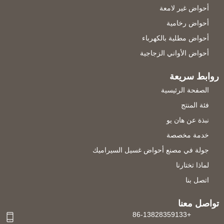
أحواض غير لامعة
أحواض رخامية
أحواض مطلية بالكهرباء
أحواض الأواني الزجاجية
روابط سريعة
الصفحة الرئيسية
فئة المنتج
نبذة عن هان يو
خدمة مخصصة
جولة في مصنع أحواض غسيل السيراميك
لماذا تختارنا
اتصل بنا
تواصل معنا
+86-13828359133