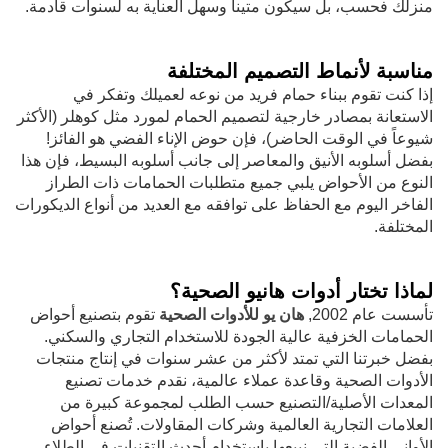
منزلك فحسب، بل سيكون متيناً وسهل العناية به لسنوات قادمة.
مناسبة لأنماط التصميم المختلفة
إذا كنت تقوم ببناء حمام فريد من نوعه لعميلك وتفكر في
الاستعانة بمصادر خارجية لتصميم الحمام لمورد مثل كوهلر (الأكثر
شيوعاً في الوقت الحاضر)، فإن حوض الإناء الفضي هو الفائز!
بفضل أسلوبه الأنيق والمعاصر إلى جانب أسلوبه البسيط، فإن هذا
النوع من الأحواض يلبي جميع متطلبات الحمامات ذات الطراز
الفاخر اليوم مع الحفاظ على توافقه مع العديد من أنواع الديكورات
المختلفة.
لماذا تختار أدوات هانيو الصحية؟
تأسست عام 2002,
هان يو للأدوات الصحية
تقوم بتصنيع أحواض
الحمامات الخزفية عالية الجودة للاستخدام التجاري والسكني.
بفضل خبرتنا التي تمتد لأكثر من عشر سنوات في إنتاج منتجات
الأدوات الصحية وقاعدة عملاء عالمية، نقدم خدمات تصنيع
المعدات الأصلية/التصنيع حسب الطلب لمجموعة كبيرة من
العلامات التجارية العالمية وشركات المقاولات. تُصنع أحواض
الأواني الفضية التي نبيعها باستخدام أحدث التقنيات في الطلاء