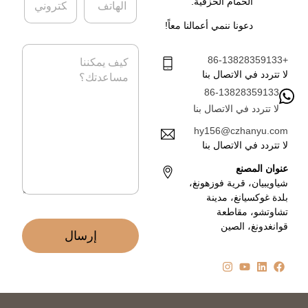
ة
*
الحمام الخزفية.
ل
ل
ه
ب
دعونا ننمي أعمالنا معاً!
ا
ر
ت
ي
ا
ف
د
+86-13828359133
ل
ا
ر
لا تتردد في الاتصال بنا
ل
س
86-13828359133
إ
ا
ل
لا تتردد في الاتصال بنا
ل
ك
ة
hy156@czhanyu.com
ت
*
لا تتردد في الاتصال بنا
ر
و
عنوان المصنع
ن
شياويبيان، قرية فوزهونغ،
ي
بلدة غوكسيانغ، مدينة
*
تشاوتشو، مقاطعة
قوانغدونغ، الصين
إرسال