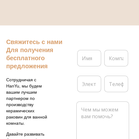
Свяжитесь с нами
Для получения
И
К
бесплатного
м
о
я
м
предложения
*
п
а
Э
Т
Сотрудничая с
н
л
е
HanYu, мы будем
и
е
л
вашим лучшим
я
к
е
партнером по
т
ф
С
производству
р
о
о
керамических
о
н
о
раковин для ванной
н
б
комнаты.
н
щ
а
е
Давайте развивать
я