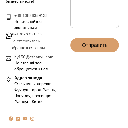
н
бизнес вместе!
п
и
о
е
ч
+86-13828359133
*
т
Не стесняйтесь
а
звонить нам
*
86-13828359133
Не стесняйтесь
Отправить
обращаться к нам
hy156@czhanyu.com
Не стесняйтесь
обращаться к нам
Адрес завода
Сявэйпянь, деревня
Фучжун, город Гусянь,
Чаочжоу, провинция
Гуандун, Китай