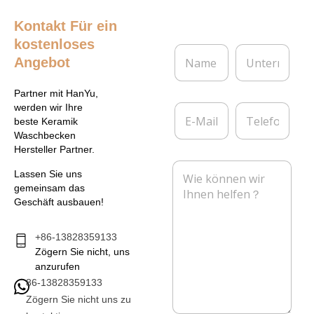
Kontakt
Für ein
kostenloses
N
U
Angebot
a
n
m
t
e
e
Partner mit HanYu,
*
r
E
T
werden wir Ihre
n
-
e
beste Keramik
e
M
l
Waschbecken
h
a
e
Hersteller Partner.
m
i
f
N
e
l
o
Lassen Sie uns
a
n
*
n
gemeinsam das
c
Geschäft ausbauen!
h
r
i
+86-13828359133
c
Zögern Sie nicht, uns
h
anzurufen
t
86-13828359133
*
Zögern Sie nicht uns zu