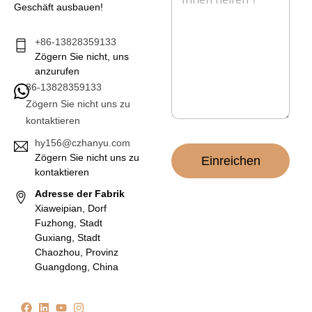
Geschäft ausbauen!
h
r
i
+86-13828359133
c
Zögern Sie nicht, uns
h
anzurufen
t
86-13828359133
*
Zögern Sie nicht uns zu
kontaktieren
hy156@czhanyu.com
Zögern Sie nicht uns zu
Einreichen
kontaktieren
Adresse der Fabrik
Xiaweipian, Dorf
Fuzhong, Stadt
Guxiang, Stadt
Chaozhou, Provinz
Guangdong, China