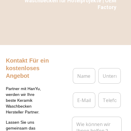
Waschbecken für Hotelprojekte | OEM
Factory
Kontakt
Für ein
kostenloses
N
U
Angebot
a
n
m
t
e
e
Partner mit HanYu,
*
r
E
T
werden wir Ihre
n
-
e
beste Keramik
e
M
l
Waschbecken
h
a
e
Hersteller Partner.
m
i
f
N
e
l
o
Lassen Sie uns
a
n
*
n
gemeinsam das
c