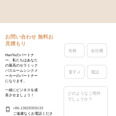
お問い合わせ
無料お
見積もり
名
会
称
社
*
概
HanYuのパートナ
要
ー、私たちはあなた
の最高のセラミック
電
電
バスルームシンクメ
子
話
ーカーのパートナー
メ
になります。
ー
ル
メ
一緒にビジネスを成
*
ッ
長させましょう！
セ
ー
ジ
+86-13828359133
*
ご遠慮なくお電話くださ