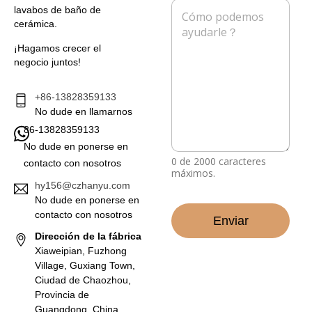
M
lavabos de baño de
o
o
e
cerámica.
e
n
n
l
o
s
¡Hagamos crecer el
e
a
negocio juntos!
c
j
t
e
r
*
+86-13828359133
ó
No dude en llamarnos
n
86-13828359133
i
c
No dude en ponerse en
o
0 de 2000 caracteres
contacto con nosotros
*
máximos.
hy156@czhanyu.com
No dude en ponerse en
contacto con nosotros
Enviar
Dirección de la fábrica
Xiaweipian, Fuzhong
Village, Guxiang Town,
Ciudad de Chaozhou,
Provincia de
Guangdong, China