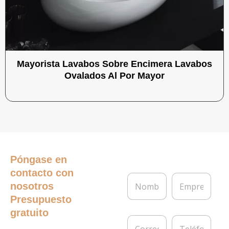
Mayorista Lavabos Sobre Encimera Lavabos
Ovalados Al Por Mayor
Póngase en
contacto con
N
E
nosotros
o
m
m
p
Presupuesto
b
r
gratuito
r
e
C
T
e
s