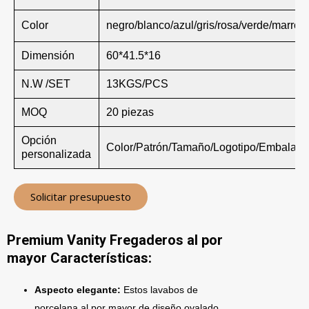
Color
negro/blanco/azul/gris/rosa/verde/marrón
Dimensión
60*41.5*16
N.W /SET
13KGS/PCS
MOQ
20 piezas
Opción
Color/Patrón/Tamaño/Logotipo/Embalaje
personalizada
Solicitar presupuesto
Premium Vanity Fregaderos al por
mayor Características:
Aspecto elegante:
Estos lavabos de
porcelana al por mayor de diseño ovalado