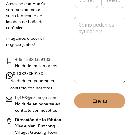
o
e
*
a
Asóciese con HanYu,
r
l
seremos su mejor
r
é
socio fabricante de
e
f
M
lavabos de baño de
o
o
e
cerámica.
e
n
n
l
o
s
¡Hagamos crecer el
e
a
negocio juntos!
c
j
t
e
r
*
+86-13828359133
ó
No dude en llamarnos
n
86-13828359133
i
c
No dude en ponerse en
o
contacto con nosotros
*
hy156@czhanyu.com
Enviar
No dude en ponerse en
contacto con nosotros
Dirección de la fábrica
Xiaweipian, Fuzhong
Village, Guxiang Town,