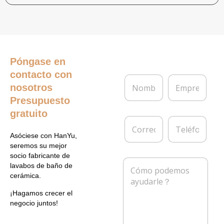
Póngase en
contacto con
N
E
nosotros
o
m
m
p
Presupuesto
b
r
gratuito
r
e
C
T
e
s
o
e
*
a
Asóciese con HanYu,
r
l
seremos su mejor
r
é
socio fabricante de
e
f
M
lavabos de baño de
o
o
e
cerámica.
e
n
n
l
o
s
¡Hagamos crecer el
e
a
negocio juntos!
c
j
t
e