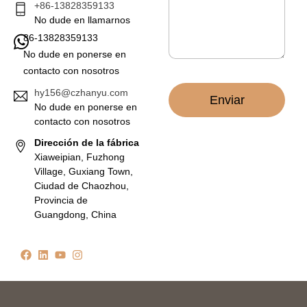
r
*
+86-13828359133
ó
No dude en llamarnos
n
86-13828359133
i
c
No dude en ponerse en
o
contacto con nosotros
*
hy156@czhanyu.com
Enviar
No dude en ponerse en
contacto con nosotros
Dirección de la fábrica
Xiaweipian, Fuzhong
Village, Guxiang Town,
Ciudad de Chaozhou,
Provincia de
Guangdong, China