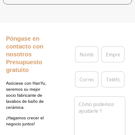
Póngase en
contacto con
N
E
nosotros
o
m
m
p
Presupuesto
b
r
gratuito
r
e
C
T
e
s
o
e
*
a
Asóciese con HanYu,
r
l
seremos su mejor
r
é
socio fabricante de
e
f
M
lavabos de baño de
o
o
e
cerámica.
e
n
n
l
o
s
¡Hagamos crecer el
e
a
negocio juntos!
c
j
t
e