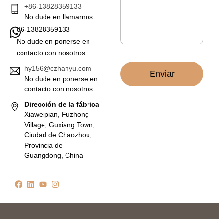
r
*
+86-13828359133
ó
No dude en llamarnos
n
86-13828359133
i
c
No dude en ponerse en
o
contacto con nosotros
*
hy156@czhanyu.com
Enviar
No dude en ponerse en
contacto con nosotros
Dirección de la fábrica
Xiaweipian, Fuzhong
Village, Guxiang Town,
Ciudad de Chaozhou,
Provincia de
Guangdong, China