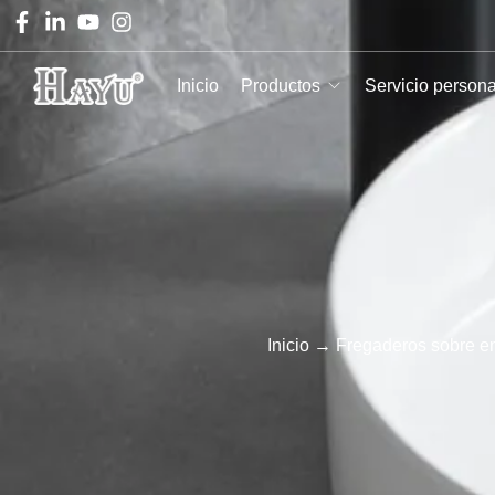
Inicio
Productos
Servicio person
Inicio
→
Fregaderos sobre e