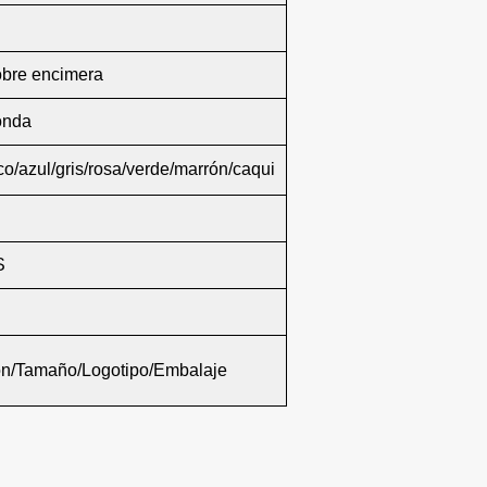
bre encimera
onda
o/azul/gris/rosa/verde/marrón/caqui
S
ón/Tamaño/Logotipo/Embalaje