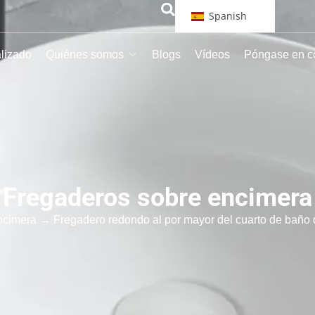
Spanish
alizado
Quiénes somos
Blogs
Vídeos
Póngase en c
Fregaderos sobre encimera
ncimera
→ Fregadero redondo al por mayor del cuarto de baño de