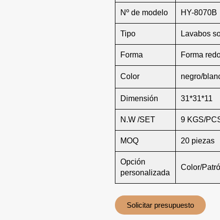
Nº de modelo
HY-8070B
Tipo
Lavabos so
Forma
Forma red
Color
negro/blanc
Dimensión
31*31*11
N.W /SET
9 KGS/PC
MOQ
20 piezas
Opción
Color/Patr
personalizada
Solicitar presupuesto