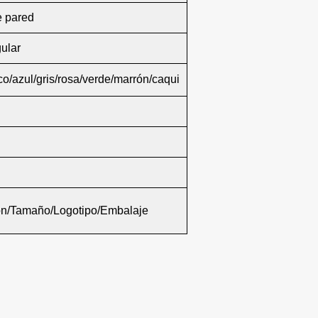
 pared
ular
o/azul/gris/rosa/verde/marrón/caqui
S
ón/Tamaño/Logotipo/Embalaje