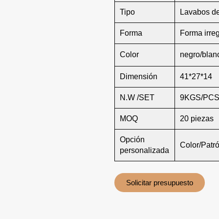
Tipo
Lavabos de
Forma
Forma irreg
Color
negro/blanc
Dimensión
41*27*14
N.W /SET
9KGS/PC
MOQ
20 piezas
Opción
Color/Patr
personalizada
Solicitar presupuesto