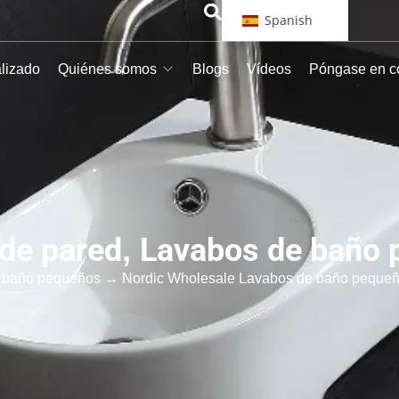
Spanish
alizado
Quiénes somos
Blogs
Vídeos
Póngase en c
de pared
,
Lavabos de baño 
 baño pequeños
→ Nordic Wholesale Lavabos de baño pequeño