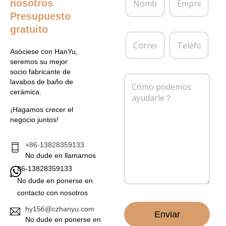
nosotros
o
m
m
p
Presupuesto
b
r
gratuito
r
e
C
T
e
s
o
e
*
a
Asóciese con HanYu,
r
l
seremos su mejor
r
é
socio fabricante de
e
f
M
lavabos de baño de
o
o
e
cerámica.
e
n
n
l
o
s
¡Hagamos crecer el
e
a
negocio juntos!
c
j
t
e
r
*
+86-13828359133
ó
No dude en llamarnos
n
86-13828359133
i
c
No dude en ponerse en
o
contacto con nosotros
*
hy156@czhanyu.com
Enviar
No dude en ponerse en