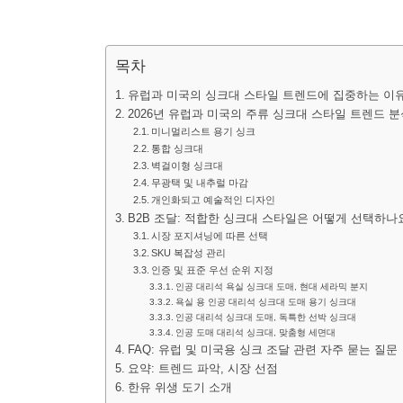
목차
유럽과 미국의 싱크대 스타일 트렌드에 집중하는 이
2026년 유럽과 미국의 주류 싱크대 스타일 트렌드 분
미니멀리스트 용기 싱크
통합 싱크대
벽걸이형 싱크대
무광택 및 내추럴 마감
개인화되고 예술적인 디자인
B2B 조달: 적합한 싱크대 스타일은 어떻게 선택하나
시장 포지셔닝에 따른 선택
SKU 복잡성 관리
인증 및 표준 우선 순위 지정
인공 대리석 욕실 싱크대 도매, 현대 세라믹 분지
욕실 용 인공 대리석 싱크대 도매 용기 싱크대
인공 대리석 싱크대 도매, 독특한 선박 싱크대
인공 도매 대리석 싱크대, 맞춤형 세면대
FAQ: 유럽 및 미국용 싱크 조달 관련 자주 묻는 질문
요약: 트렌드 파악, 시장 선점
한유 위생 도기 소개