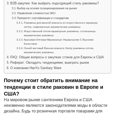
B2B-закупки: Как выбрать подходящий стиль раковины?
Выбор на основе позиционирования на рынке
Управление сложностью SKU
Приоритет сертификации и стандартам
Раковины для ванной комнаты из искусственного мрамора
оптом, современные керамические раковины
Искусственный оптом мраморные раковины, столешница
керамические раковины
Красивая Оптовая Мраморные Умывальники С Высоким
Качеством
Синий матовый Ванная комната Vanity раковины оптом,
керамические раковины
FAQ: Общие вопросы о закупках стоков для Европы и США
Реферат: Овладеть тенденциями, выиграть рынок
О компании HanYu Sanitary Ware
Почему стоит обратить внимание на
тенденции в стиле раковин в Европе и
США?
На мировом рынке сантехники Европа и США
неизменно являются законодателями моды в области
дизайна. Будь то розничная торговля товарами для