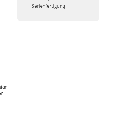
Serienfertigung
n
sign
en