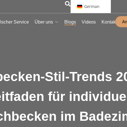
German
An
ischer Service
Über uns
Blogs
Videos
Kontakt
ecken-Stil-Trends 20
itfaden für individue
hbecken im Badez