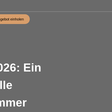
gebot einholen
26: Ein
lle
immer