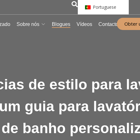
Portuguese
Obter 
izado
Sobre nós
Blogues
Vídeos
Contacto
ias de estilo para la
um guia para lavató
 de banho personali