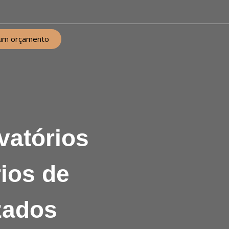
um orçamento
vatórios
rios de
zados