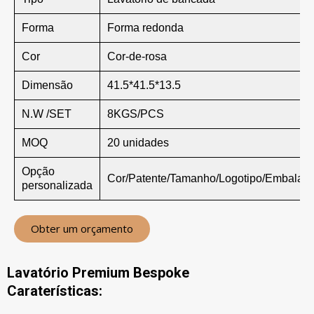
Forma
Forma redonda
Cor
Cor-de-rosa
Dimensão
41.5*41.5*13.5
N.W /SET
8KGS/PCS
MOQ
20 unidades
Opção
Cor/Patente/Tamanho/Logotipo/Embalag
personalizada
Obter um orçamento
Lavatório Premium Bespoke
Caraterísticas: