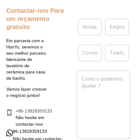
Contactar-nos
Para
um orçamento
N
E
gratuito
o
m
m
p
e
r
Em parceria com a
*
e
C
T
HanYu, seremos o
s
o
e
seu melhor parceiro
a
r
l
fabricante de
r
e
lavatório de
e
f
cerâmica para casa
M
i
o
de banho.
e
o
n
n
e
e
Vamos fazer crescer
s
l
o negócio juntos!
a
e
g
t
e
+86-13828359133
r
m
Não hesite em
ó
*
n
contactar-nos
i
86-13828359133
c
Não hesite em contactar-