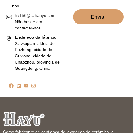
o
nos
*
hy156@czhanyu.com
Enviar
Não hesite em
contactar-nos
Endereço da fábrica
Xiaweipian, aldeia de
Fuzhong, cidade de
Guxiang, cidade de
Chaozhou, província de
Guangdong, China
Como fabricante de confiança de lavatórios de cerâmica, a