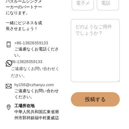
バスルームシンクメ
子
話
ーカーのパートナー
メ
になります。
ー
ル
メ
一緒にビジネスを成
*
ッ
長させましょう！
セ
ー
ジ
+86-13828359133
*
ご遠慮なくお電話くださ
い。
86-13828359133
ご遠慮なくお問い合わせく
ださい。
hy156@czhanyu.com
ご遠慮なくお問い合わせ
ください。
投稿する
工場所在地
中華人民共和国広東省潮
州市郭祥鎮福中村夏威辺