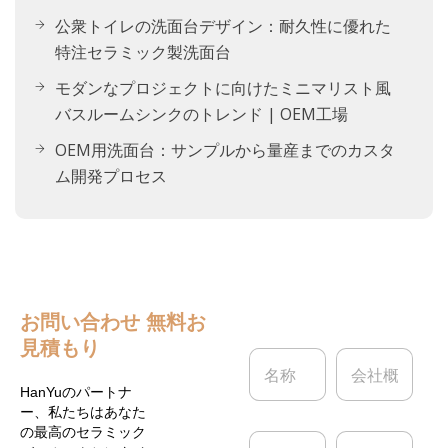
公衆トイレの洗面台デザイン：耐久性に優れた
特注セラミック製洗面台
モダンなプロジェクトに向けたミニマリスト風
バスルームシンクのトレンド | OEM工場
OEM用洗面台：サンプルから量産までのカスタ
ム開発プロセス
お問い合わせ
無料お
見積もり
名
会
称
社
*
概
HanYuのパートナ
要
ー、私たちはあなた
の最高のセラミック
電
電