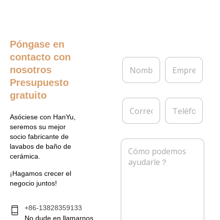
Póngase en
contacto con
N
E
nosotros
o
m
m
p
Presupuesto
b
r
gratuito
r
e
C
T
e
s
o
e
*
a
Asóciese con HanYu,
r
l
seremos su mejor
r
é
socio fabricante de
e
f
M
lavabos de baño de
o
o
e
cerámica.
e
n
n
l
o
s
¡Hagamos crecer el
e
a
negocio juntos!
c
j
t
e
r
*
+86-13828359133
ó
No dude en llamarnos