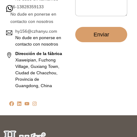
n
86-13828359133
i
c
No dude en ponerse en
o
contacto con nosotros
*
hy156@czhanyu.com
Enviar
No dude en ponerse en
contacto con nosotros
Dirección de la fábrica
Xiaweipian, Fuzhong
Village, Guxiang Town,
Ciudad de Chaozhou,
Provincia de
Guangdong, China