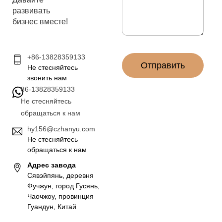
о
е
развивать
ч
*
т
бизнес вместе!
а
*
+86-13828359133
Отправить
Не стесняйтесь
звонить нам
86-13828359133
Не стесняйтесь
обращаться к нам
hy156@czhanyu.com
Не стесняйтесь
обращаться к нам
Адрес завода
Сявэйпянь, деревня
Фучжун, город Гусянь,
Чаочжоу, провинция
Гуандун, Китай