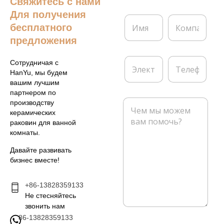
Свяжитесь с нами
Для получения
И
К
бесплатного
м
о
я
м
предложения
*
п
а
Э
Т
Сотрудничая с
н
л
е
HanYu, мы будем
и
е
л
вашим лучшим
я
к
е
партнером по
т
ф
С
производству
р
о
о
керамических
о
н
о
раковин для ванной
н
б
комнаты.
н
щ
а
е
Давайте развивать
я
н
бизнес вместе!
п
и
о
е
ч
+86-13828359133
*
т
Не стесняйтесь
а
звонить нам
*
86-13828359133