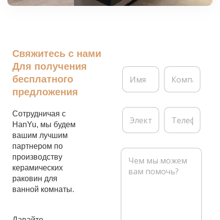
Свяжитесь с нами
Для получения
И
К
бесплатного
м
о
я
м
предложения
*
п
а
Э
Т
Сотрудничая с
н
л
е
HanYu, мы будем
и
е
л
я
вашим лучшим
к
е
партнером по
т
ф
С
р
о
производству
о
о
н
керамических
о
н
раковин для
б
н
щ
ванной комнаты.
а
е
я
н
п
и
Давайте