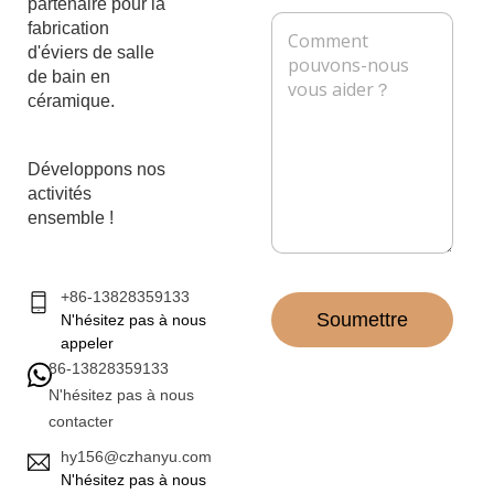
s
partenaire pour la
r
p
M
e
fabrication
i
h
e
d'éviers de salle
e
o
s
l
n
de bain en
s
*
e
céramique.
a
g
e
*
Développons nos
activités
ensemble !
+86-13828359133
Soumettre
N'hésitez pas à nous
appeler
86-13828359133
N'hésitez pas à nous
contacter
hy156@czhanyu.com
N'hésitez pas à nous