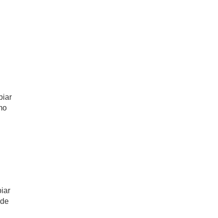
biar
mo
piar
 de