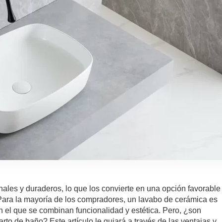
ales y duraderos, lo que los convierte en una opción favorable
Para la mayoría de los compradores, un lavabo de cerámica es
n el que se combinan funcionalidad y estética. Pero, ¿son
to de baño? Este artículo le guiará a través de las ventajas y