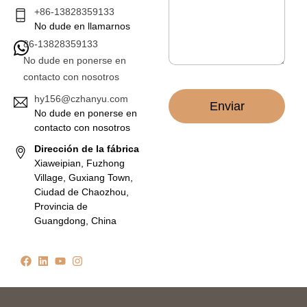
r
*
+86-13828359133
ó
No dude en llamarnos
n
86-13828359133
i
c
No dude en ponerse en
o
contacto con nosotros
*
hy156@czhanyu.com
Enviar
No dude en ponerse en
contacto con nosotros
Dirección de la fábrica
Xiaweipian, Fuzhong
Village, Guxiang Town,
Ciudad de Chaozhou,
Provincia de
Guangdong, China