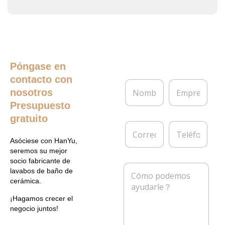
Póngase en
contacto con
N
E
nosotros
o
m
m
p
Presupuesto
b
r
gratuito
r
e
C
T
e
s
o
e
*
a
Asóciese con HanYu,
r
l
seremos su mejor
r
é
socio fabricante de
e
f
M
lavabos de baño de
o
o
e
cerámica.
e
n
n
l
o
s
¡Hagamos crecer el
e
a
negocio juntos!
c
j
t
e