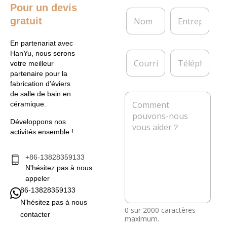
Pour un devis
N
E
gratuit
o
n
m
t
*
r
En partenariat avec
e
C
T
HanYu, nous serons
p
o
é
votre meilleur
r
u
l
partenaire pour la
i
r
é
fabrication d'éviers
s
r
p
de salle de bain en
M
e
i
h
céramique.
e
e
o
s
l
n
Développons nos
s
*
e
activités ensemble !
a
g
e
+86-13828359133
*
N'hésitez pas à nous
appeler
86-13828359133
N'hésitez pas à nous
0 sur 2000 caractères
contacter
maximum.