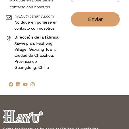
No dude en ponerse en
o
contacto con nosotros
*
hy156@czhanyu.com
Enviar
No dude en ponerse en
contacto con nosotros
Dirección de la fábrica
Xiaweipian, Fuzhong
Village, Guxiang Town,
Ciudad de Chaozhou,
Provincia de
Guangdong, China