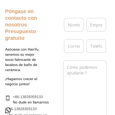
Póngase en
contacto con
N
E
nosotros
o
m
m
p
Presupuesto
b
r
gratuito
r
e
C
T
e
s
o
e
*
a
Asóciese con HanYu,
r
l
seremos su mejor
r
é
socio fabricante de
e
f
M
lavabos de baño de
o
o
e
cerámica.
e
n
n
l
o
s
¡Hagamos crecer el
e
a
negocio juntos!
c
j
t
e
r
*
+86-13828359133
ó
No dude en llamarnos
n
86-13828359133
i
c