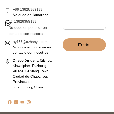
t
e
r
*
+86-13828359133
ó
No dude en llamarnos
n
86-13828359133
i
c
No dude en ponerse en
o
contacto con nosotros
*
hy156@czhanyu.com
Enviar
No dude en ponerse en
contacto con nosotros
Dirección de la fábrica
Xiaweipian, Fuzhong
Village, Guxiang Town,
Ciudad de Chaozhou,
Provincia de
Guangdong, China