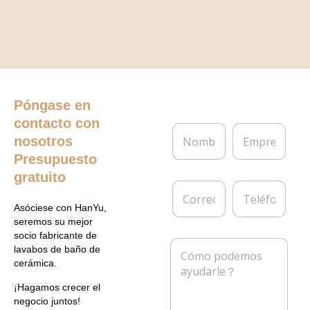
Póngase en
contacto con
N
E
nosotros
o
m
m
p
Presupuesto
b
r
gratuito
r
e
C
T
e
s
o
e
*
a
Asóciese con HanYu,
r
l
seremos su mejor
r
é
socio fabricante de
e
f
M
lavabos de baño de
o
o
e
cerámica.
e
n
n
l
o
s
¡Hagamos crecer el
e
a
negocio juntos!
c
j