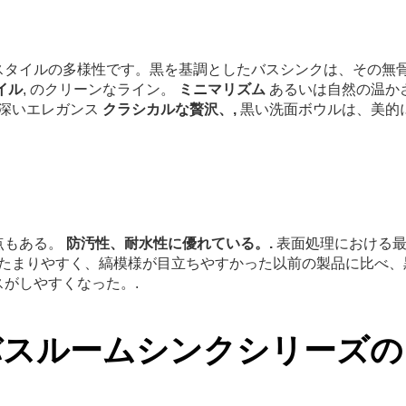
スタイルの多様性です。黒を基調としたバスシンクは、その無
イル
, のクリーンなライン。
ミニマリズム
あるいは自然の温か
い深いエレガンス
クラシカルな贅沢、,
黒い洗面ボウルは、美的
点もある。
防汚性、耐水性に優れている。.
表面処理における
たまりやすく、縞模様が目立ちやすかった以前の製品に比べ、
がしやすくなった。.
クバスルームシンクシリーズの