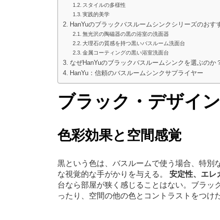
スタイルの多様性
実践的美学
HanYuのブラックバスルームシンクシリーズのおす
無光沢の陶磁器の黒の浴室の洗面器
大理石の質感を持つ黒いバスルーム洗面台
金属コーティングの黒い浴室洗面台
なぜHanYuのブラックバスルームシンクを選ぶのか
HanYu：信頼のバスルームシンクサプライヤー
ブラック・デザイン
色彩効果と空間感覚
黒という色は、バスルームで使う場合、特別
な視覚的な手がかりを与える。
安定性、エレ
台なら部屋が狭く感じることはない。ブラッ
ったり、空間の他の色とコントラストをつけた