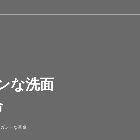
ンな洗面
命
レガントな革命