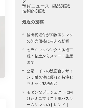
ク
韓裕ニュース
製品知識
技術的知識
最近の投稿
輸出税還付が陶器製シンク
の卸売価格に与える影響
セラミックシンクの製造工
程：粘土からスマート生産
まで
公衆トイレの洗面台デザイ
ン：耐久性に優れた特注セ
ラミック製洗面台
モダンなプロジェクトに向
けたミニマリスト風バスル
ームシンクのトレンド |