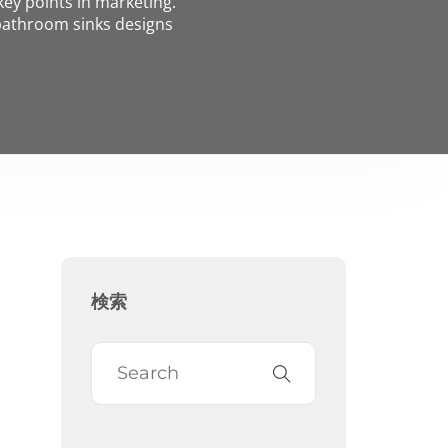
key points in marketing.
bathroom sinks designs
検索