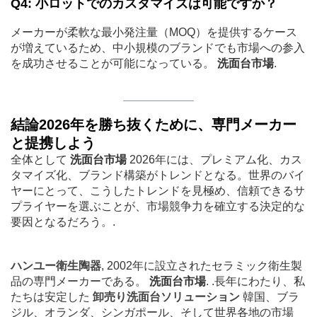
Q4: 小ロットでのカスタマイズは可能ですか？
メーカーが柔軟な最小発注量（MOQ）を提供するケース
が増えているため、中小規模のブランドでも市場への参入
を成功させることが可能になっている。
洗面台市場
.
結論2026年を勝ち抜くために、専門メーカー
と提携しよう
全体として
洗面台市場
2026年には、プレミアム化、カス
タマイズ化、ブランド構築がトレンドとなる。世界のバイ
ヤーにとって、こうしたトレンドを見極め、信頼できるサ
プライヤーを選ぶことが、市場競争力を確立する決定的な
要因となるだろう。.
ハンユー衛生陶器
, 2002年に設立されたセラミック衛生製
品の専門メーカーである。
洗面台市場
. .長年にわたり、私
たちは安定した
卸売り洗面台ソリューション
韓国、ブラ
ジル、オランダ、シンガポール、そして世界各地の市場