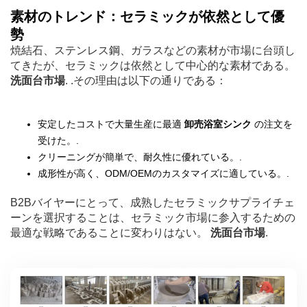
素材のトレンド：セラミックが依然として優
勢
焼結石、ステンレス鋼、ガラスなどの素材が市場に台頭し
てきたが、セラミックは依然として中心的な素材である。
洗面台市場
. .その理由は以下の通りである：
安定したコストで大量生産に最適
卸売浴室シンク
の注文を
受けた。.
クリーニングが簡単で、耐久性に優れている。.
成形性が高く、ODM/OEMのカスタマイズに適している。.
B2Bバイヤーにとって、成熟したセラミックサプライチェ
ーンを選択することは、セラミック市場に参入するための
最適な戦略であることに変わりはない。
洗面台市場
.