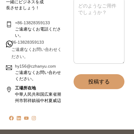
メ
一緒にビジネスを成
*
ッ
長させましょう！
セ
ー
ジ
+86-13828359133
*
ご遠慮なくお電話くださ
い。
86-13828359133
ご遠慮なくお問い合わせく
ださい。
hy156@czhanyu.com
ご遠慮なくお問い合わせ
ください。
投稿する
工場所在地
中華人民共和国広東省潮
州市郭祥鎮福中村夏威辺