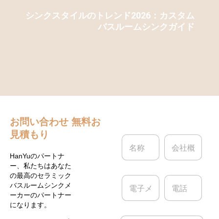
シンクスタイルのトレンド2026：カスタム
バスルームシンクガイド
お問い合わせ
無料お
見積もり
名
会
称
社
*
概
HanYuのパートナ
要
ー、私たちはあなた
の最高のセラミック
電
電
バスルームシンクメ
子
話
ーカーのパートナー
メ
になります。
ー
ル