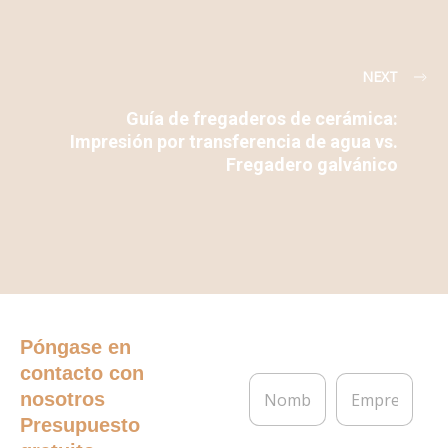
NEXT
Guía de fregaderos de cerámica:
Impresión por transferencia de agua vs.
Fregadero galvánico
Póngase en
contacto con
N
E
nosotros
o
m
m
p
Presupuesto
b
r