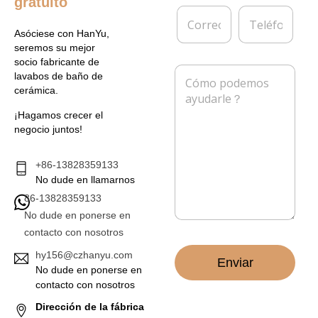
gratuito
r
e
C
T
e
s
o
e
*
a
Asóciese con HanYu,
r
l
seremos su mejor
r
é
socio fabricante de
e
f
M
lavabos de baño de
o
o
e
cerámica.
e
n
n
l
o
s
¡Hagamos crecer el
e
a
negocio juntos!
c
j
t
e
r
*
+86-13828359133
ó
No dude en llamarnos
n
86-13828359133
i
c
No dude en ponerse en
o
contacto con nosotros
*
hy156@czhanyu.com
Enviar
No dude en ponerse en
contacto con nosotros
Dirección de la fábrica