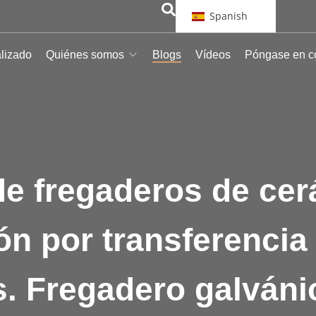
Spanish
alizado
Quiénes somos
Blogs
Vídeos
Póngase en c
de fregaderos de cer
ón por transferencia
s. Fregadero galváni