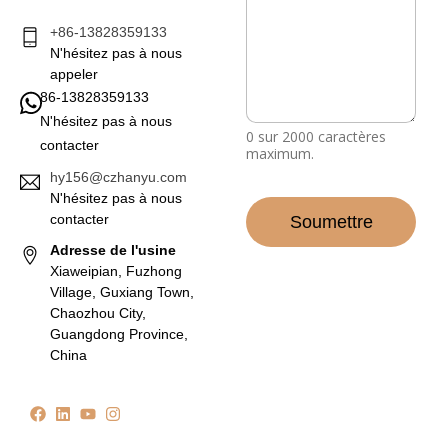
g
e
+86-13828359133
*
N'hésitez pas à nous
appeler
86-13828359133
N'hésitez pas à nous
0 sur 2000 caractères
contacter
maximum.
hy156@czhanyu.com
N'hésitez pas à nous
contacter
Soumettre
Adresse de l'usine
Xiaweipian, Fuzhong
Village, Guxiang Town,
Chaozhou City,
Guangdong Province,
China