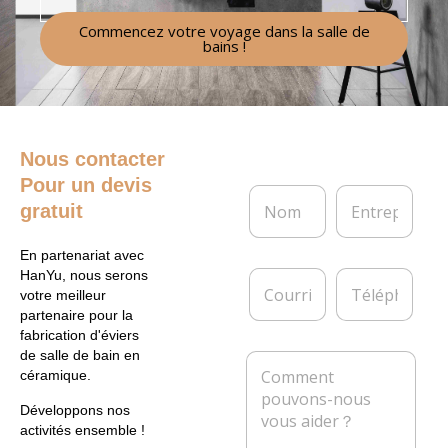
Commencez votre voyage dans la salle de
bains !
Nous contacter
Pour un devis
N
E
gratuit
o
n
m
t
*
r
En partenariat avec
e
C
T
HanYu, nous serons
p
o
é
votre meilleur
r
u
l
partenaire pour la
i
r
é
fabrication d'éviers
s
r
p
de salle de bain en
M
e
i
h
céramique.
e
e
o
s
l
n
Développons nos
s
*
e
activités ensemble !
a