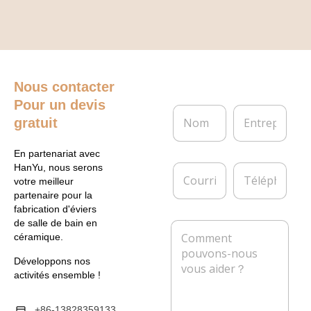
Nous contacter
Pour un devis
N
E
gratuit
o
n
m
t
*
r
En partenariat avec
e
C
T
HanYu, nous serons
p
o
é
votre meilleur
r
u
l
partenaire pour la
i
r
é
fabrication d'éviers
s
r
p
de salle de bain en
M
e
i
h
céramique.
e
e
o
s
l
n
Développons nos
s
*
e
activités ensemble !
a
g
e
+86-13828359133