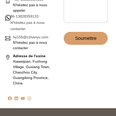
*
N'hésitez pas à nous
appeler
86-13828359133
N'hésitez pas à nous
contacter
hy156@czhanyu.com
Soumettre
N'hésitez pas à nous
contacter
Adresse de l'usine
Xiaweipian, Fuzhong
Village, Guxiang Town,
Chaozhou City,
Guangdong Province,
China