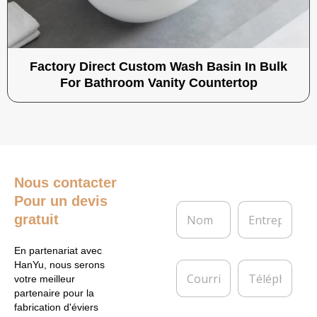
Factory Direct Custom Wash Basin In Bulk
For Bathroom Vanity Countertop
Nous contacter
Pour un devis
N
E
gratuit
o
n
m
t
*
r
En partenariat avec
e
C
T
HanYu, nous serons
p
o
é
votre meilleur
r
u
l
partenaire pour la
i
r
é
fabrication d'éviers
s