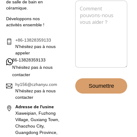
r
p
de salle de bain en
M
e
i
h
céramique.
e
e
o
s
l
n
Développons nos
s
*
e
activités ensemble !
a
g
e
+86-13828359133
*
N'hésitez pas à nous
appeler
86-13828359133
N'hésitez pas à nous
contacter
hy156@czhanyu.com
Soumettre
N'hésitez pas à nous
contacter
Adresse de l'usine
Xiaweipian, Fuzhong
Village, Guxiang Town,
Chaozhou City,
Guangdong Province,