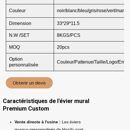
Couleur
noir/blanc/bleu/gris/rose/vert/marro
Dimension
33*29*11.5
N.W /SET
8KGS/PCS
MOQ
20pcs
Option
Couleur/Pattenue/Taille/Logo/Emba
personnalisée
Obtenir un devis
Caractéristiques de l'évier mural
Premium Custom
Vente directe à l'usine :
Les éviers
muraux personnalisés de HanYu sont