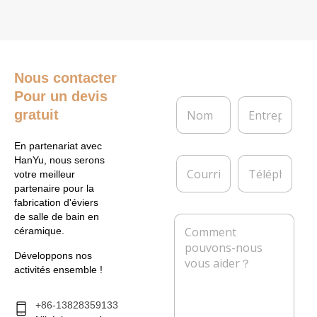
Nous contacter
Pour un devis
N
E
gratuit
o
n
m
t
*
r
En partenariat avec
e
C
T
HanYu, nous serons
p
o
é
votre meilleur
r
u
l
partenaire pour la
i
r
é
fabrication d'éviers
s
r
p
de salle de bain en
M
e
i
h
céramique.
e
e
o
s
l
n
Développons nos
s
*
e
activités ensemble !
a
g
e
+86-13828359133
*