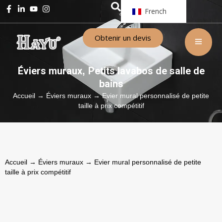
French
Obtenir un devis
Éviers muraux
Petits lavabos de salle de
,
bains
Accueil
→
Éviers muraux
→ Evier mural personnalisé de petite
taille à prix compétitif
Accueil
→
Éviers muraux
→ Evier mural personnalisé de petite
taille à prix compétitif