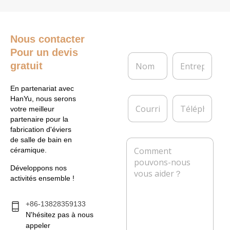
Nous contacter
Pour un devis
N
E
gratuit
o
n
m
t
*
r
En partenariat avec
e
C
T
HanYu, nous serons
p
o
é
votre meilleur
r
u
l
partenaire pour la
i
r
é
fabrication d'éviers
s
r
p
de salle de bain en
M
e
i
h
céramique.
e
e
o
s
l
n
Développons nos
s
*
e
activités ensemble !
a
g
e
+86-13828359133
*
N'hésitez pas à nous
appeler