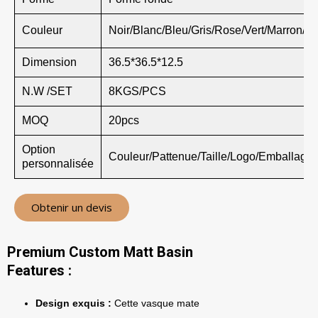
Couleur
Noir/Blanc/Bleu/Gris/Rose/Vert/Marron/Kaki
Dimension
36.5*36.5*12.5
N.W /SET
8KGS/PCS
MOQ
20pcs
Option
Couleur/Pattenue/Taille/Logo/Emballage
personnalisée
Obtenir un devis
Premium Custom Matt Basin
Features :
Design exquis :
Cette vasque mate