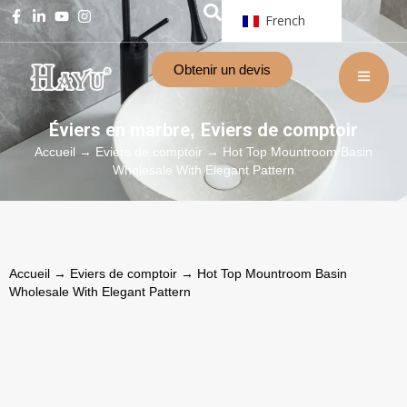
French
Obtenir un devis
Éviers en marbre
Eviers de comptoir
,
Accueil
→
Eviers de comptoir
→ Hot Top Mountroom Basin
Wholesale With Elegant Pattern
Accueil
→
Eviers de comptoir
→ Hot Top Mountroom Basin
Wholesale With Elegant Pattern