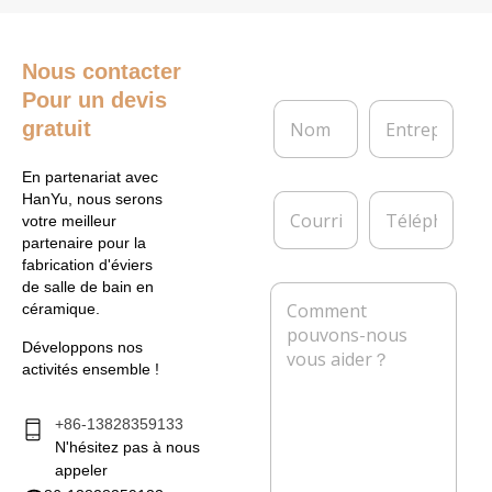
Nous contacter
Pour un devis
N
E
gratuit
o
n
m
t
*
r
En partenariat avec
e
C
T
HanYu, nous serons
p
o
é
votre meilleur
r
u
l
partenaire pour la
i
r
é
fabrication d'éviers
s
r
p
de salle de bain en
M
e
i
h
céramique.
e
e
o
s
l
n
Développons nos
s
*
e
activités ensemble !
a
g
e
+86-13828359133
*
N'hésitez pas à nous
appeler