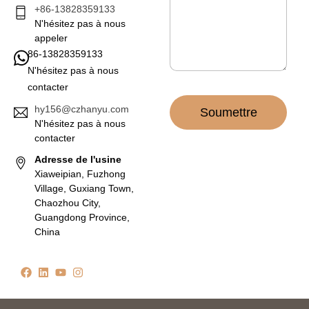
e
+86-13828359133
*
N'hésitez pas à nous
appeler
86-13828359133
N'hésitez pas à nous
contacter
hy156@czhanyu.com
Soumettre
N'hésitez pas à nous
contacter
Adresse de l'usine
Xiaweipian, Fuzhong
Village, Guxiang Town,
Chaozhou City,
Guangdong Province,
China