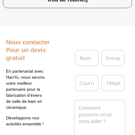
Nous contacter
Pour un devis
N
E
gratuit
o
n
m
t
*
r
En partenariat avec
e
C
T
HanYu, nous serons
p
o
é
votre meilleur
r
u
l
partenaire pour la
i
r
é
fabrication d'éviers
s
r
p
de salle de bain en
M
e
i
h
céramique.
e
e
o
s
l
n
Développons nos
s
*
e
activités ensemble !
a
g